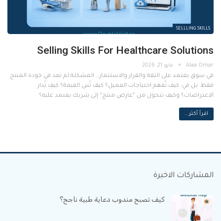
SELLLING SKILLS
Selling Skills For Healthcare Solutions
مايو 21, 2026
في سوق يعتمد على الثقة والقرار والاستثمار… المشكلة لم تعد في جودة المنتج
فقط. بل في: كيف تُفهم احتياجات العميل؟ كيف تُبنى القيمة؟ كيف تُدار
الاعتراضات؟ وكيف تتحول من “عارض منتج” إلى شريك يعتمد عليه؟
اقرأ أكثر...
المشاركات الاخيرة
كيف تصبح مندوب دعاية طبية ناجح؟