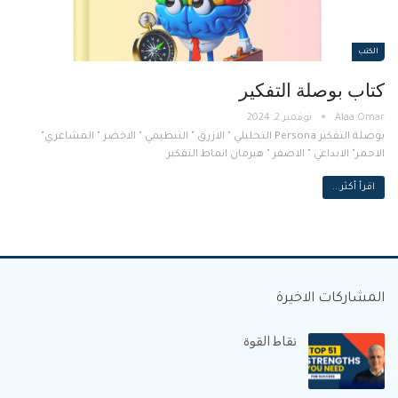
الكتب
كتاب بوصلة التفكير
نوفمبر 2, 2024
بوصلة التفكير Persona التحليلي " الازرق " التنظيمي " الاخضر " المشاعري"
الاحمر" الابداعي " الاصفر " هيرمان انماط التفكير
اقرأ أكثر...
المشاركات الاخيرة
نقاط القوة