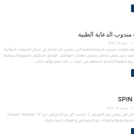
مندوب الدعاية الطبية
مايو 26, 2025
م مهارات مندوب الدعاية الطبية التي تضمن لك النجاح في مجال المبيعات الدوائية
شف دليل عملي شامل يشمل مهارات التواصل، الإقناع، التنظيم، المعرفة السوقية،
ارة الطبية الناجحة. استلهم من خبرات د. علاء عمر مؤلف كتاب…
SPIN
فبراير 21, 2022
1- اذكر الاعراض اللي بيعاني من المريض 2- السبب اللي ورا الاعراض دي " Disease " 3- المعاناة
لية 4- ذكر الخصائص و الفوائد للدوا بتاعك