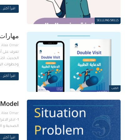
اقرأ أكثر...
SELLLING SKILLS
مهارات 
تعرف على أه
الحديث. اكت
وخطوات الزي
اقرأ أكثر...
الكتب
 Model
الصحية و الاجتماعية والما
اقرأ أكثر...