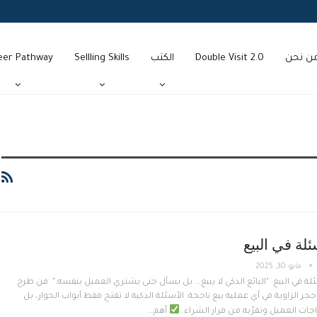
ن نحن
Double Visit 2.0
الكتب
Sellling Skills
eer Pathway
ئلة في البيع
مايو 30, 2025
ة في البيع: "البائع الذكي لا يبيع... بل يسأل حتى يشتري العميل بنفسه." فن طرح
جر الزاوية في أي عملية بيع ناجحة. الأسئلة الذكية لا تفتح فقط أبواب الحوار، بل
ات العميل وتقرّبه من قرار الشراء.
أهم…