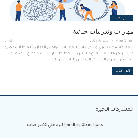
البرامج التدريبية
مهارات وتدريبات حياتية
مايو 6, 2022
0
1- معرفة نمط تفكيري والاخر HBDI 2- مهارات التواصل الفعال 3-انماط الشخصية
مايرز بريجز MBTI 4- الاقناع& التأثير 5- التخطيط -ادارة الذات & وضع الاهداف 6-
التفويض- قانون القرود 7- التفاوض 8- اخد القرارات
اقرأ أكثر...
المشاركات الاخيرة
Handling Objections الرد علي الاعتراضات