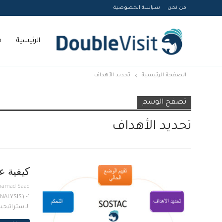
من نحن
سياسة الخصوصية
الرئيسية
م
الصفحة الرئيسية
تحديد الأهداف
Courses
تصفح الوسم
تحديد الأهداف
كيفية عم
amad Saad
الاستراتيجية 4- Tactics (التكتيكات) 5- Actions (الاجراءات) 6- Control