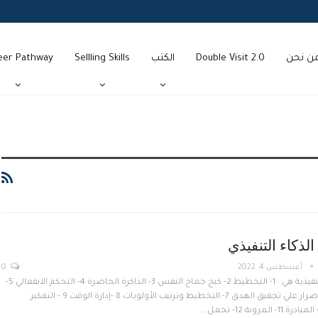
ن نحن
Double Visit 2.0
الكتب
Sellling Skills
eer Pathway
لذكاء التنفيذي
أغسطس 4, 2022
0
المهارت التنفيذية هي : 1- التخطيط 2- كبح جماح النفس 3- الذاكرة الحاضرة 4- التحكم الانفعالي 5-
التركيز 6- الاصرار علي تجقيق الهدق 7- التخطيط وترتيب الأولويات 8 -إدارة الوقت 9 - التفكير