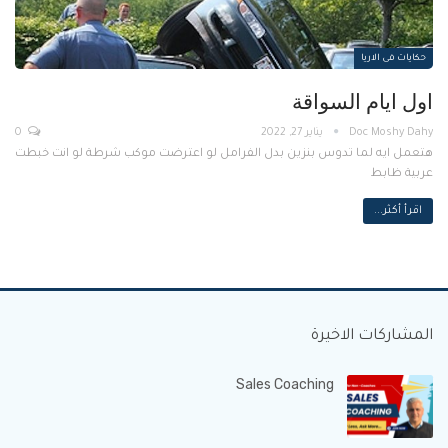
حكايات فى الاريا
اول ايام السواقة
Doc Moshy Dahy
يناير 27, 2022
0
هتعمل ايه لما تدوس بنزين بدل الفرامل لو اعترضت موكب شرطة لو انت خبطت
عربية ظابط
اقرأ أكثر...
المشاركات الاخيرة
Sales Coaching