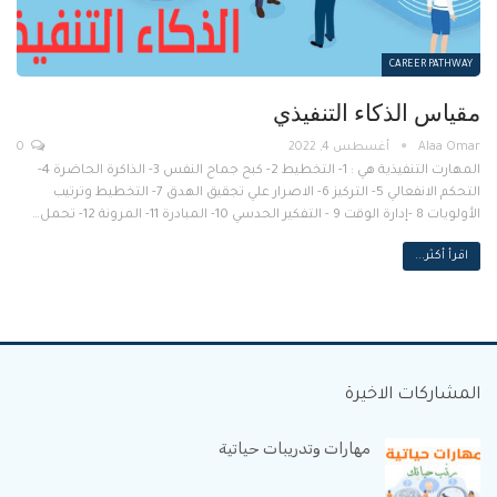
CAREER PATHWAY
مقياس الذكاء التنفيذي
أغسطس 4, 2022
0
المهارت التنفيذية هي : 1- التخطيط 2- كبح جماح النفس 3- الذاكرة الحاضرة 4-
التحكم الانفعالي 5- التركيز 6- الاصرار علي تجقيق الهدق 7- التخطيط وترتيب
الأولويات 8 -إدارة الوقت 9 - التفكير الحدسي 10- المبادرة 11- المرونة 12- تحمل…
اقرأ أكثر...
المشاركات الاخيرة
مهارات وتدريبات حياتية