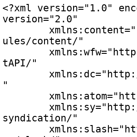
<?xml version="1.0" enc
version="2.0"

	xmlns:content="http://purl.org/rss/1.0/mod
ules/content/"

	xmlns:wfw="http://wellformedweb.org/Commen
tAPI/"

	xmlns:dc="http://purl.org/dc/elements/1.1/
"

	xmlns:atom="http://www.w3.org/2005/Atom"

	xmlns:sy="http://purl.org/rss/1.0/modules/
syndication/"

	xmlns:slash="http://purl.org/rss/1.0/modul