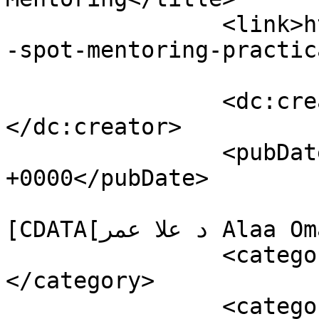
		<link>https://doublevisit.co/blind
-spot-mentoring-practic
		<dc:creator><![CDATA[ِAlaa Omar]]>
</dc:creator>

		<pubDate>Tue, 03 Feb 2026 20:33:12 
+0000</pubDate>

				<catego
[CDATA[د علا عمر Alaa Omar]]></category>

		<category><![CDATA[Coaching]]>
</category>

		<category><![CDATA[Double Visit]]>