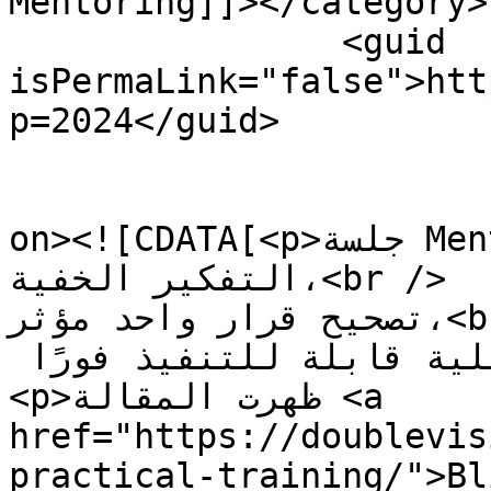
Mentoring]]></category>

		<guid 
isPermaLink="false">htt
p=2024</guid>

					<de
on><![CDATA[<p>جلسة Mentoring فردية لكشف أخطاء 
التفكير الخفية،<br />

تصحيح قرار واحد مؤثر،<br />

 والخروج بخطوة عملية قابلة للتنفيذ فورًا.</p>

<p>ظهرت المقالة <a 
href="https://doublevis
practical-training/">Blind