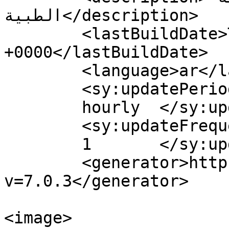
الطبية</description>

	<lastBuildDate>Tue, 03 Feb 2026 20:33:12 
+0000</lastBuildDate>

	<language>ar</language>

	<sy:updatePeriod>

	hourly	</sy:updatePeriod>

	<sy:updateFrequency>

	1	</sy:updateFrequency>

	<generator>https://wordpress.org/?
v=7.0.3</generator>

<image>
