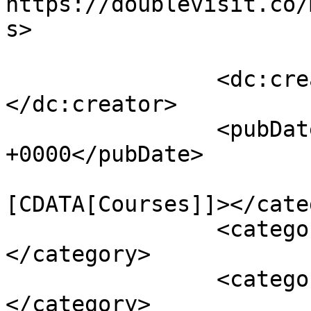
https://doublevisit.co/
s>

		<dc:creator><![CDATA[ِAlaa Omar]]>
</dc:creator>

		<pubDate>Mon, 17 Jul 2023 14:32:45 
+0000</pubDate>

				<catego
[CDATA[Courses]]></cate
		<category><![CDATA[Double Visit]]>
</category>

		<category><![CDATA[Mentoring]]>
</category>
