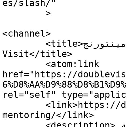
es/slash/"

	>

<channel>

	<title>مينتورنج Mentoring الأرشيف - Double 
Visit</title>

	<atom:link 
href="https://doublevis
6%D8%AA%D9%88%D8%B1%D9%
rel="self" type="applic
	<link>https://doublevisit.co/tag/مينتورنج-
mentoring/</link>

	<description>مهارات البيع و الدعاية 