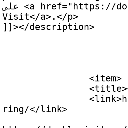
على <a href="https://doublevisit.co">Double 
Visit</a>.</p>

]]></description>

			</item>
		<item>

		<title>مينتورنج Mentoring</title>

		<link>https://doublevisit.co/mento
ring/</link>

					<co