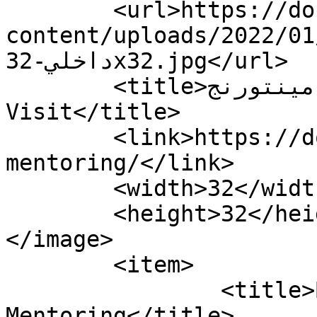
	<url>https://doublevisit.co/wp-
content/uploads/2022/01/c
داخلي-32x32.jpg</url>

	<title>مينتورنج Mentoring الأرشيف - Double 
Visit</title>

	<link>https://doublevisit.co/tag/مينتورنج-
mentoring/</link>

	<width>32</width>

	<height>32</height>

</image> 

	<item>

		<title>Blind Spot 
Mentoring</title>
