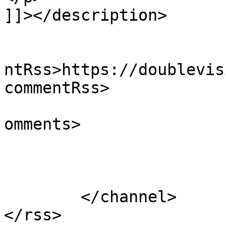
]]></description>

					<wf
ntRss>https://doublevis
commentRss>

			<slash:comments>0</slash
omments>

			</item>
	</channel>
