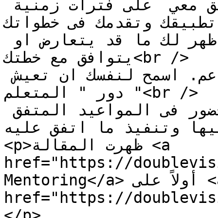
حدد جدولاً للتواصل بالتنسيق معي  على فترات زمنية 
لمدي تطبيقك وتقدمك فى خطواتك
كن منفتحًا وصادقًا معي . كي اظهر لك ما قد يتعارض او 
يتوافق مع خطتك<br />

كن مستعدًا لتلقي التوجيه والدعم. اسمح لنفسك ان تعيش 
دور " المتعلم "<br />

كن ممتنًا للوقت . فقط بالحضور فى المواعيد المتفق 
عليها وتنفيذ ما اتفق عليه </
<p>ظهرت المقالة <a 
href="https://doublevisit.co
Mentoring</a> أولاً على <a 
href="https://doublevis
</p>
