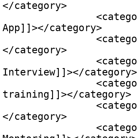
</category>

		<category><![CDATA[double Visit 
App]]></category>

		<category><![CDATA[Gallup]]>
</category>

		<category><![CDATA[Medical Rep 
Interview]]></category>

		<category><![CDATA[medical rep 
training]]></category>

		<category><![CDATA[Mentoring]]>
</category>

		<category><![CDATA[مينتورنج 