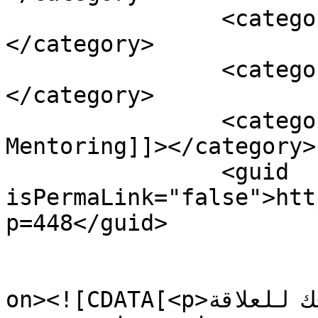
		<category><![CDATA[الكوتشنج]]>
</category>

		<category><![CDATA[مينتورنج]]>
</category>

		<category><![CDATA[مينتورنج 
Mentoring]]></category>

		<guid 
isPermaLink="false">htt
p=448</guid>

					<de
on><![CDATA[<p>حدد أهدافك للعلاقة.<br />
