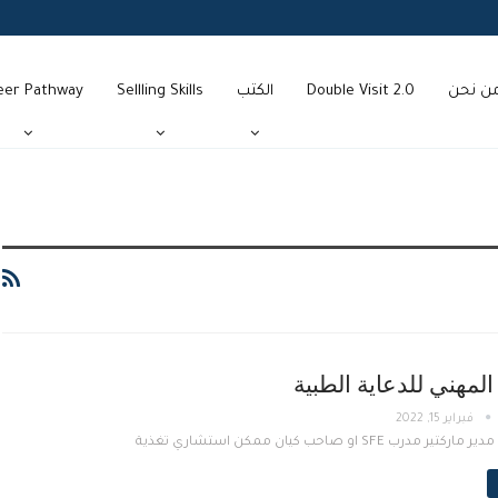
ن نحن
Double Visit 2.0
الكتب
Sellling Skills
eer Pathway
المهني للدعاية الطبية
فبراير 15, 2022
درب SFE او صاحب كيان ممكن استشاري تغذية