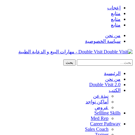
إعجاب
متابع
متابع
متابع
من نحن
سياسة الخصوصية
Double Visit - مهارات البيع و الدعاية الطبية
الرئيسية
من نحن
Double Visit 2.0
الكتب
نبذة عن
أماكن تواجد
عروض
Sellling Skills
Med Rep
Career Pathway
Sales Coach
Trainer