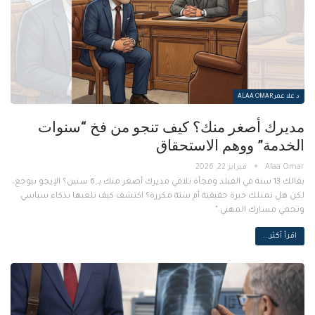
د علا عمر ALAA OMAR
مديرك أصغر منك؟ كيف تنجو من فخ “سنوات
الخدمة” ووهم الاستحقاق
فبراير 22, 2026
بقالك 13 سنة في الفيلد وفجأة تلاقي مديرك أصغر منك بـ 6 سنين؟ الإيجو بيوجع،
لكن هل تمتلك خبرة حقيقية أم سنة مكررة؟ اكتشف كيف تلعبها بذكاء سياسي
وتحمي مسارك المهني."
اقرأ أكثر...