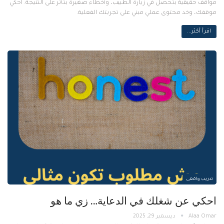
مواقف حقيقية بتحصل في زيارة الطبيب، وأخطاء صغيرة بتأثر على النتيجة. احكي
موقفك، وخد محتوى عملي مبني على تجربتك الفعلية.
اقرأ أكثر...
تدريب واقعى
احكي عن شغلك في الدعاية… زي ما هو
ديسمبر 29, 2025