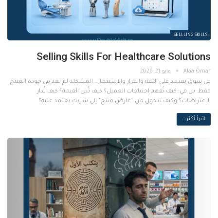
SELLLING SKILLS
Selling Skills For Healthcare Solutions
مايو 21, 2026
في سوق يعتمد على الثقة والقرار والاستثمار… المشكلة لم تعد في جودة المنتج
فقط. بل في: كيف تُفهم احتياجات العميل؟ كيف تُبنى القيمة؟ كيف تُدار
الاعتراضات؟ وكيف تتحول من “عارض منتج” إلى شريك يعتمد عليه؟
اقرأ أكثر...