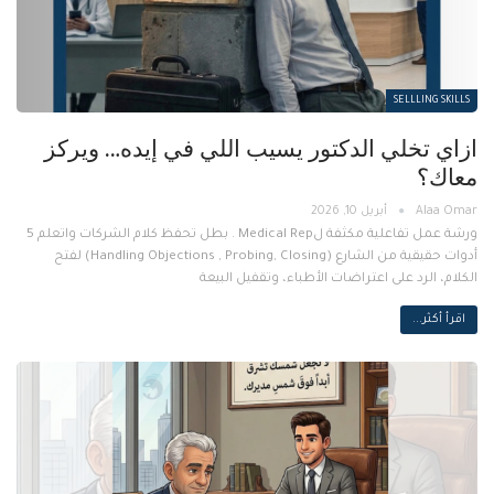
SELLLING SKILLS
ازاي تخلي الدكتور يسيب اللي في إيده… ويركز
معاك؟
أبريل 10, 2026
ورشة عمل تفاعلية مكثفة لMedical Rep . بطل تحفظ كلام الشركات واتعلم 5
أدوات حقيقية من الشارع (Handling Objections , Probing, Closing) لفتح
الكلام، الرد على اعتراضات الأطباء، وتقفيل البيعة
اقرأ أكثر...