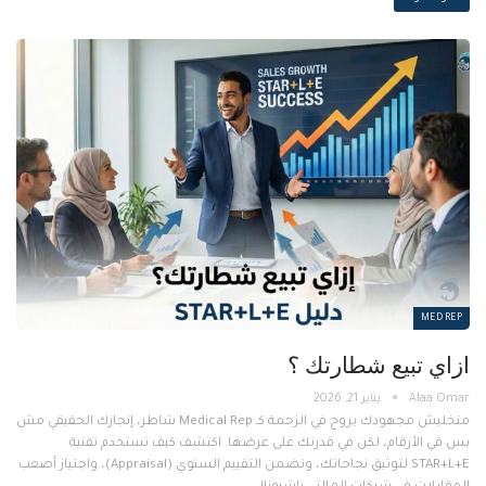
MED REP
ازاي تبيع شطارتك ؟
يناير 21, 2026
متخليش مجهودك يروح في الزحمة كـ Medical Rep شاطر، إنجازك الحقيقي مش
بس في الأرقام، لكن في قدرتك على عرضها. اكتشف كيف تستخدم تقنية
STAR+L+E لتوثيق نجاحاتك، وتضمن التقييم السنوي (Appraisal)، واجتياز أصعب