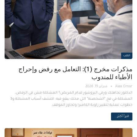
الكتب
مذكرات مخرج (1): التعامل مع رفض وإحراج
الأطباء للمندوب
فبراير 19, 2026
الدكتور تجاهلك ورمى البروشور قدام المريض؟ المشكلة مش في الرفض،
المشكلة في فخ "الشخصنة" اللي مخك بيقع فيه. اكتشف أسباب المشكلة و3
خطوات عملية لتغيير زاوية الكاميرا وتجاوز الموقف.
اقرأ أكثر...