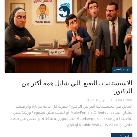
تدريب واقعى
الاسيستانت.. البعبع اللي شايل همه أكتر من
الدكتور
فبراير 6, 2026
"شايل هم الاسيستانت أكتر من الدكتور؟ جهزت كل حاجة للزيارة واترفضت
عشان العيادة 'Male/Female Oriented' أو لسبب مش مفهوم؟ ورشة عمل
تفاعلية لحل عقدة الـ Gatekeepers. املأ الفورم بمشكلتك واحصل على خصم
خاص لو معاك كتاب Double Visit أو ناوي…
اقرأ أكثر...