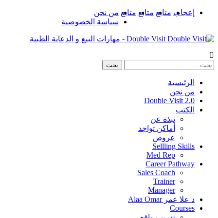
إعجاب
متابع
متابع
متابع
من نحن
سياسة الخصوصية
Double Visit - مهارات البيع و الدعاية الطبية
الرئيسية
من نحن
Double Visit 2.0
الكتب
نبذة عن
أماكن تواجد
عروض
Sellling Skills
Med Rep
Career Pathway
Sales Coach
Trainer
Manager
د علا عمر Alaa Omar
Courses
تدريب واقعى