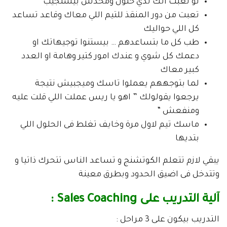
لو تعبت انك تدي حلول ومحدش بيستجيب
تعبت من دور المنقذ للتيم اللي معاك وقاعد تساعد
كل اللي حواليك
طب كل ما بتساعدهم … بيستنوا توجيهاتك او
دعمك كل شوي و عندك امور كتير وهامة او العدد
كبير معاك
لما بتوجههم يعملوا تاسك وميجبيش نتيجة
يرجعوا يقولولك ” اهو يا ريس عملت اللي قلت عليه
ومنفعش “
ماسك تيم لاول مرة وخايف تغلط فى الحلول اللي
بتديها
يبقي لازم تتعلم الكوتشنج و تساعد الناس تتحرك ذاتيا و
وتتدخل فى اضيق الحدود وبطرق معينة
آلية التدريب على Sales Coaching :
التدريب بيكون على 3 مراحل :