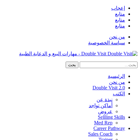
إعجاب
متابع
متابع
متابع
من نحن
سياسة الخصوصية
Double Visit - مهارات البيع و الدعاية الطبية
الرئيسية
من نحن
Double Visit 2.0
الكتب
نبذة عن
أماكن تواجد
عروض
Sellling Skills
Med Rep
Career Pathway
Sales Coach
Trainer