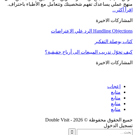
منهج عملي يساعدك تفهم شخصيتك وتتعامل مع الأطباء باحتراف.
اقرأ أكثر...
المشاركات الاخيرة
Handling Objections الرد علي الاعتراضات
كتاب بوصلة التفكير
كيف تحوّل تدريب المبيعات إلى أرباح حقيقية؟
المشاركات الاخيرة
إعجاب
متابع
متابع
متابع
متابع
جميع الحقوق محفوظة © 2026 - Double Visit
تسجيل الدخول