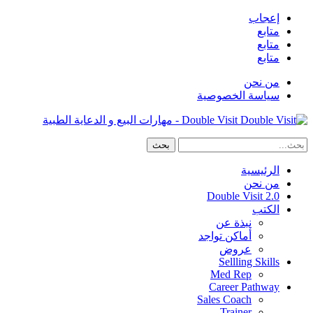
إعجاب
متابع
متابع
متابع
من نحن
سياسة الخصوصية
Double Visit - مهارات البيع و الدعاية الطبية
الرئيسية
من نحن
Double Visit 2.0
الكتب
نبذة عن
أماكن تواجد
عروض
Sellling Skills
Med Rep
Career Pathway
Sales Coach
Trainer