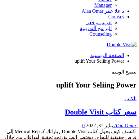
Manager
د علا عمر Alaa Omar
Courses
تدريب واقعى
البرامج التدريبية
Counseling
الصفحة الرئيسية
uplift Your Seliing Power
تصفح الوسم
uplift Your Seliing Power
الكتب
سعر كتاب Double Visit
يناير 31, 2022
0
اكتشف كيف يحول كتاب Double Visit زياراتك كـ Medical Rep إلى
فرص حقيقية للنجاح، ويختصر الطريق نحو تحقيق أهدافك، من خلال