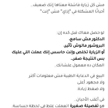
مش كل زيارة فاشلة معناها إنك ضعيف…
أحيانًا المشكلة في “إزاي” مش “إنت”
لو حصل معاك قبل كده إن:
الدكتور مش سامع،
البروشور مالوش تأثير،
أو الزيارة تخلص وإنت حاسس إنك عملت اللي عليك
بس النتيجة صفر…
المكان ده معمول علشانك.
البيع في الدعاية الطبية مش معلومات أكتر
ولا مجهود أعلى
ولا ضغط زيادة.
في أغلب الأحيان…
هو
تفصيلة صغيرة
اتعملت غلط في لحظة حساسة.