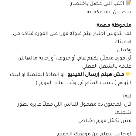
اكتب اللي حصل باختصار…
سطرين تلاته كفاية.
ملحوظة مهمة:
لما بتدوس اختيار بيتم قبوله فورا على الفورم فتاكد من
اجاباتك ..
وكمان
أي فورم متملّي بكلام عام، أو حروف، أو إجابة مالهاش
علاقة بالشغل الفعلي
مش هيتم إرسال الفيديو
. او المادة العلمية او لينك
الزووم ( حسب المتاح في وقت املاء الفورم )
ليه؟
لأن المحتوى ده معمول للناس اللي فعلاً عايزة تطوّر
شغلها
مش تكمّل فورم وخلاص.
لو حابب تتعلم من موقفك الحقيقي