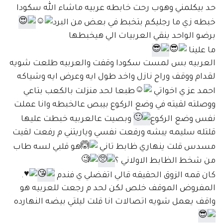
حد بيكلمني وهوب رحت خابطه عربيه ماشاء الله سكودا
خبطه زي ما رجليكم بتخبط في بعض من البرد
برضو الواحد ينقي العربيات الي هيخبطها
ما علينا
العربيه بس لمست سكودا وقفت والعربيه طلعت شويه
لقدام ووقف وراح نازل واخد طول ايه وعرض ايه وشياكه
احمد عز ي اخواتي
طبعا لحد منزلت بالكعب بتاعي
ووصلته لقيته في وضع الركوع بيبص عالخبطه وانا عملت
نفس وضع الركوع
وبصيت عالعربيه خبطت عليها
قلتله سليمه يبشه ورفعت نفسي وياريتني م رفعت لقيت
مسدس قلت ينهاري ظابط تاني
هو قلبي لسه طاب
من شخط الظابط الاولاني ؟
كان قمه الزوق الحقيقه قالي اتفضلي ي فندم
.
المفروض الموقف خلص لكن لحد م رجعت للعربيه هو
واقف يعمل شويه اتصالات انا قلت ليلتي بيضه النهارده