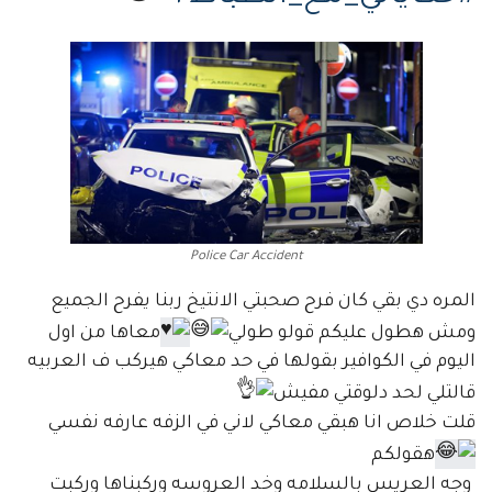
Police Car Accident
المره دي بقي كان فرح صحبتي الانتيخ ربنا يفرح الجميع
ومش هطول عليكم قولو طولي
معاها من اول
اليوم في الكوافير بقولها في حد معاكي هيركب ف العربيه
قالتلي لحد دلوقتي مفيش
قلت خلاص انا هبقي معاكي لاني في الزفه عارفه نفسي
هقولكم
وجه العريس بالسلامه وخد العروسه وركبناها وركبت