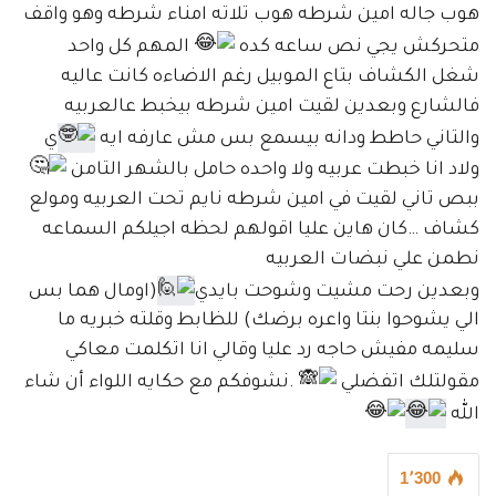
هوب جاله امين شرطه هوب تلاته امناء شرطه وهو واقف
متحركش يجي نص ساعه كده
المهم كل واحد
شغل الكشاف بتاع الموبيل رغم الاضاءه كانت عاليه
فالشارع وبعدين لقيت امين شرطه بيخبط عالعربيه
والتاني حاطط ودانه بيسمع بس مش عارفه ايه
ي
ولاد انا خبطت عربيه ولا واحده حامل بالشهر التامن
ببص تاني لقيت في امين شرطه نايم تحت العربيه ومولع
كشاف …كان هاين عليا اقولهم لحظه اجيلكم السماعه
نطمن علي نبضات العربيه
وبعدين رحت مشيت وشوحت بايدي
(اومال هما بس
الي يشوحوا بنتا واعره برضك) للظابط وقلته خبريه ما
سليمه مفيش حاجه رد عليا وقالي انا اتكلمت معاكي
مقولتلك اتفضلي
.نشوفكم مع حكايه اللواء أن شاء
الله
1٬300