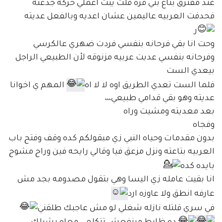
عند مفترق بتاع بني قره قلت يبت اعملي حركه جدعنه
فحدفت العربيه عاليمين عشان اعديه وبالفعل عديته
ر
وحت انا بقي فرحانه بنفسي فردت ضهري عالكرسي
وفرحانه بنفسي عديت عربيه مزنوقه لأن الطبيعي الراجل
بيعدي الست
فلما الست تعدي الطريق اوه لا لا اه
المهم ي اخوانا
عديته وهو بقي قدامي طبيعي،،،
بعد معديته ومشيت وراه
وفجاه
بدون مقدمات وحياه النبي زي مبقولكم كده وقف وفتح باب
العربيه بتاعته ونزل مزعق فيا وقالي رايحه فين وراح مشوح
بايده كده
انا بقيت عامله زي اليسا وهي بتقول مصدومه بجد مش
عارفه انطق ولا عاوزه ارد
في سري قلتله نازله شغلي لو مش عاجبك طلقني