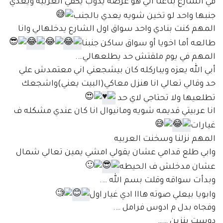
في الشارع بتاعنا الي هو عرضه يدوب يكفي العربيه ويعدي
جنبها واحد لو تخين شويه يعدي بالجنب
المهم كنت بنادي واحد سواق اول الشارع يدخلهالي وانا
طالعه أما اخويا أو سواق ساكن جنبنا
المهم في يوم ملقتش حد يطلعهالي….
أبي الله يعزه ويباركله كان بيشجعني اني معتمدش علي
حد وقالي تعالي انا هنزل معاكي(البيت يعني)واشجعك
تطلعيها ولا تحتاجي لاي حد
انا عربيتي قديمه شويه ومانيوال انا كان عندي مشكله ف
غيارات
المهم نزلنا وسخنت العربيه
وابي طلع قدامي عشان يقولي امشي يمين تعالي شمال
عشان مدخلش ف الحيطه
وبدأت سواقه وقلت بسم الله ….
وابويا بيعلي صوته هااا ادي غيار اول
وفجاه بدل م ادوس فرامل ….
دوست بنزين ……