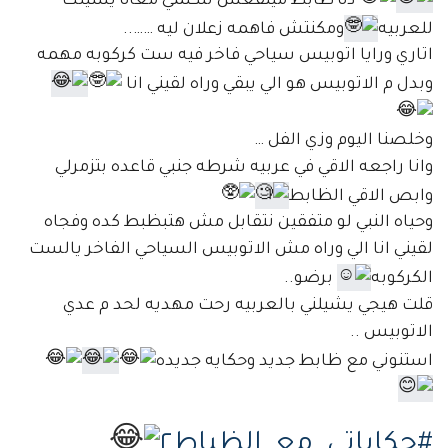
ده ظابط مينفعش تتكلمي معاه يشيلك
للعربيه
ومكنتش فاهمه زعلان ليه ……..
اتاري ورايا اتوبيس سياحي فاخر فيه ست كركوبه مهمه
وبدل م الاتوبيس هو الي يبقي وراه لقيني انا
وخلصنا اليوم وزي الفل …
وانا راجعه الاقي في عربيه شرطه جنبي قاعده بتزمرلي
وابص الاقي الظابط
وحياه النبي لو متفقين نتقابل مش هتبظبط كده وفجاه
لقيني انا الي وراه مش الاتوبيس السياحي الفاخر يالست
الكركوبه
برضو..
قلت هيجي يشيلني بالعربيه رحت مهديه لحد م عدي
الاتوبيس ..
استنوني مع ظابط جديد وحكايه جديده
#حكاياتي_مع_الظباط٢