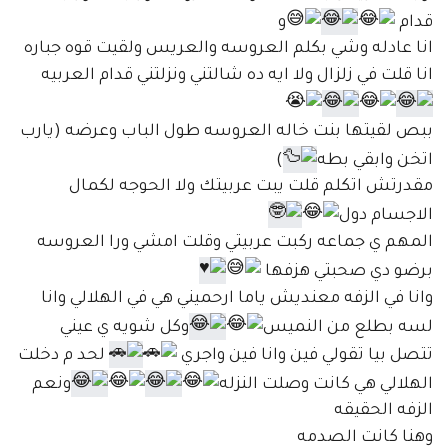
قدام
و
انا عادله وشي بكلم العروسه والعريس ولقيت قوه جباره
انا قلت في زلزال ولا ايه ده شالتني ونزلتني قدام العربيه
ببص لقيتها بنت خاله العروسه طول الباب وعرضه (يارب
اتخن وابقي بطه
)
مقدرتش اتكلم قلت يبت عربيتك ولا الحوجه لكمال
الاجسام دول
المهم ي جماعه ركبت عربيتي وقلت امشي ورا العروسه
برضو دي صحبتي هزفها
وانا في الزفه معنديش ياما ارحميني هي في الهلالي وانا
لسه بطلع من النميس
وكل شويه ي عيني
تتصل بيا تقولي فين وانا فين واجري
لحد م دخلت
الهلالي هي كانت وصلت النزله
ونعم
الزفه الحقيقه
وهنا كانت الصدمه