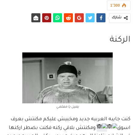
1٬300
شارك
الركنة
يمين يا معلمي
كنت جايبه العربيه جديد ومخبيش عليكم مكنتش بعرف
اسوق
ومكنتش بلاقي ركنه فكنت بضطر اركنها