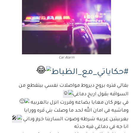
Car Alarm
#حكاياتي_مع_الظباط
بقالي فتره بروح ديروط مواصلات نفسي بيتقطع من
السواقه بقول اريح دماغي
في يوم كان معايا بضاعه وقررت انزل بالعربيه
وماشيه في امان الله لحد ما وصلت بني قره وورايا
يعربيتين عربيه شرطه وصوت السارينا خرم وداني
انا جه في دماغي فيه حدثه