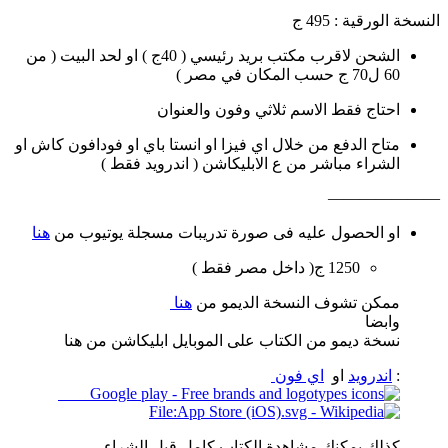
النسخة الورقية : 495 ج
الشحن لاقرب مكتب بريد رئيسي ( 40ج ) او لحد البيت ( من
60 ل70 ج حسب المكان في مصر )
احتاج فقط الاسم ثلاثي وفون والعنوان
متاح الدفع من خلال اي فيزا او انستا باي او فودافون كاش او
الشراء مباشر من ع الابليكاشن ( اندرويد فقط )
———————
او الحصول عليه فى صورة تدريبات مسجلة يوتيوب من
هنا
1250 ج( داخل مصر فقط )
ممكن تشوف النسخة الديمو من
هنا
وابضا
نسخة ديمو من الكتاب على الموبايل ابليكاشن من هنا
:
اندرويد
او
اي فون
كذلك يمكنك مشاهدة الكتاب كامل قبل الشراء