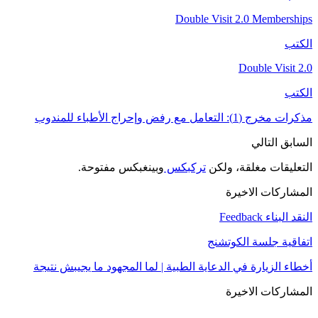
Double Visit 2.0 Memberships
الكتب
Double Visit 2.0
الكتب
مذكرات مخرج (1): التعامل مع رفض وإحراج الأطباء للمندوب
السابق
التالي
التعليقات مغلقة، ولكن
تركبكس
وبينغبكس مفتوحة.
المشاركات الاخيرة
النقد البناء Feedback
اتفاقية جلسة الكوتشنج
أخطاء الزيارة في الدعاية الطبية | لما المجهود ما يجيبش نتيجة
المشاركات الاخيرة