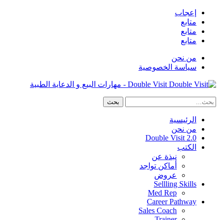
إعجاب
متابع
متابع
متابع
من نحن
سياسة الخصوصية
Double Visit - مهارات البيع و الدعاية الطبية
الرئيسية
من نحن
Double Visit 2.0
الكتب
نبذة عن
أماكن تواجد
عروض
Sellling Skills
Med Rep
Career Pathway
Sales Coach
Trainer