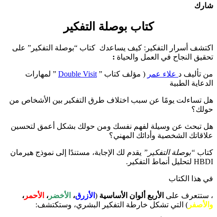
شارك
كتاب بوصلة التفكير
اكتشف أسرار التفكير: كيف يساعدك كتاب “بوصلة التفكير” على
تحقيق النجاح في العمل والحياة
:
من تأليف د
علاء عمر
( مؤلف كتاب ”
Double Visit
” لمهارات
الدعاية الطبية
هل تساءلت يومًا عن سبب اختلاف طرق التفكير بين الأشخاص من
حولك؟
هل تبحث عن وسيلة لفهم نفسك ومن حولك بشكل أعمق لتحسين
علاقاتك الشخصية وأدائك المهني؟
كتاب
“بوصلة التفكير”
يقدم لك الإجابة، مستندًا إلى نموذج هيرمان
HBDI لتحليل أنماط التفكير.
في هذا الكتاب
، ستتعرف على
الأربع ألوان الأساسية
(
الأزرق
،
الأخضر
،
الأحمر
،
والأصفر
) التي تشكل خارطة التفكير البشري، وستكتشف: