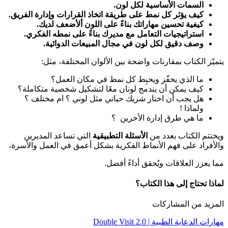
السمات الأساسية لكل لون.
كيف يؤثر كل نمط على طريقة اتخاذ القرارات وإدارة الفريق.
كيفية تحسين مهاراتك بناءً على اللون ألأضعف لديك.
استراتيجيات التعامل مع مديرك بناءً على نمطه الفكري.
وصف دقيق لكل لون في مجال المبيعات الدوائية.
يتميّز الكتاب بمقارنات واضحة بين الألوان المختلفة، مثل:
ما الذي يحفّز ويحبِط كل نمط في مكان العمل؟
كيف يمكن أن يندمج لونان معًا لتشكيل شخصية متكاملة؟
هل يجب أن اختار شريك حياتي مثل لوني ؟ ام مختلف ؟
ولماذا !
ما هي طرق إدارة الأحرين ؟
ويختتم الكتاب بعدد من
الأسئلة التطبيقية
التي تساعد المديرين
والأفراد على فهم الأنماط الفكرية بشكل أعمق في العمل والأسرة،
مما يعزز العلاقات ويُحقق أداءً أفضل.
لماذا تحتاج إلى هذا الكتاب؟
المزيد من المشاركات
مهارات الدعاية الطبية | Double Visit 2.0