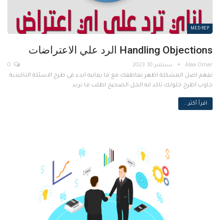
MED REP
Handling Objections الرد علي الاعتراضات
سبتمبر 10, 2023
0
تفهم اصل المشكلة اظهر تعاطفك مع ما يعانيه ابدء فى طرح الاسئلة التاكيدية
جاوب اطرج حلولك تاكد انه الحل الصحيح اطلب ما تريد
اقرأ أكثر...