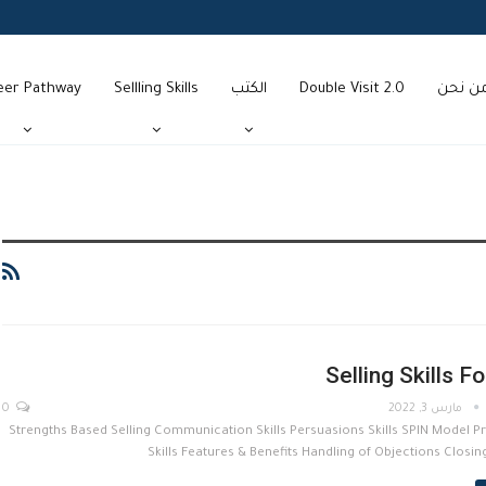
ن نحن
Double Visit 2.0
الكتب
Sellling Skills
eer Pathway
Selling Skills F
مارس 3, 2022
0
Strengths Based Selling Communication Skills Persuasions Skills SPIN Model P
Skills Features & Benefits Handling of Objections Closin