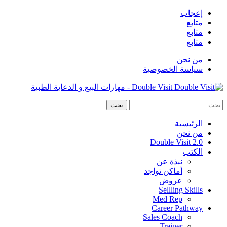
إعجاب
متابع
متابع
متابع
من نحن
سياسة الخصوصية
Double Visit - مهارات البيع و الدعاية الطبية
الرئيسية
من نحن
Double Visit 2.0
الكتب
نبذة عن
أماكن تواجد
عروض
Sellling Skills
Med Rep
Career Pathway
Sales Coach
Trainer