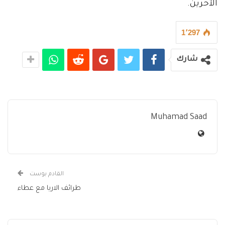
الآخرين.
1٬297
شارك
Muhamad Saad
القادم بوست
طرائف الاريا مع عطاء