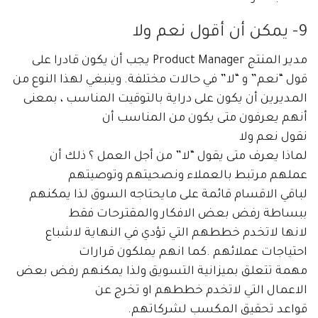
9- يمكن أن أقول نعم ولا
مدير المنتج Product Manager يجب أن يكون قادرا على
قول “نعم” و “لا” في حالات مختلفة. وينبغي لهذا النوع من
المديرين أن يكون على دراية بالتوقيت المناسب ، بمعنى
أنهم يعرفون متى يكون من المناسب أن
نقول نعم ولا
لماذا يعرف متى يقول “لا” من أجل العمل ؟ ذلك أن
عملهم مرتبط بالعملاء ونصحيتهم وتوصيتهم
لباقي الاقسام قائمة على مايحتاجه السوق لذا يمكنهم
ببساطة رفض بعض الافكار والمقترحات فقط
لانها لاتخدم خططهم التي تؤدي في النهاية لاشباع
احتياجات عملائهم .كما انهم يملكون قرارات
مهمة تتعلق بميزانية التسويق ولذا يمكنهم رفض بعض
الاعمال التي لاتخدم خططهم او تخرج عن
قواعد تحقيق المكسب لشركاتهم.