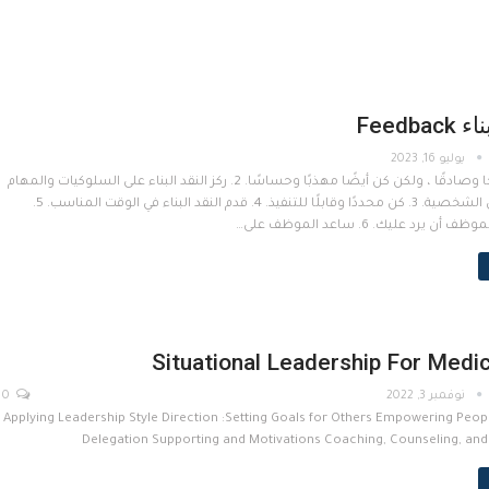
Feedbac
يوليو 16, 2023
1. كن منفتحًا وصادقًا ، ولكن كن أيضًا مهذبًا وحساسًا. 2. ركز النقد البناء على السلوكيات والمهام
، وليس على الشخصية. 3. كن محددًا وقابلًا للتنفيذ. 4. قدم النقد البناء في الوقت المناسب. 5.
 يرد عليك. 6. ساعد الموظف على…
Situational Leadership For Medi
نوفمبر 3, 2022
0
Applying Leadership Style Direction :Setting Goals for Others Empowering Peo
Delegation Supporting and Motivations Coaching, Counseling, an