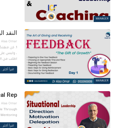
MANAGER
النقد البناء k
اطلب من الموظف أن
اقرأ أكثر...
MANAGER
cal Rep
ple Through
d Mentoring
اقرأ أكثر...