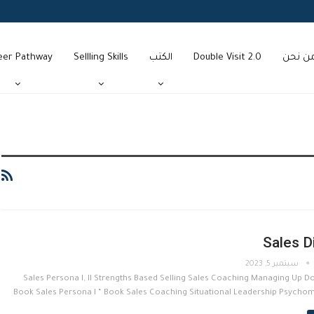
ن نحن
Double Visit 2.0
الكتب
Sellling Skills
eer Pathway
Sales D
سبتمبر 5, 2023
Sales Persona I, II Strengths Based Selling Sales Coaching Managing Up Dou
Book Sales Persona I “ Book Sales Coaching Situational Leadership Psychom