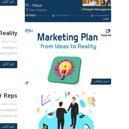
اقرأ أكثر...
الكتب
Reality
 strategies
keting KPIs
اقرأ أكثر...
تدريب واقعى
or Reps
resentation
g Follow up
اقرأ أكثر...