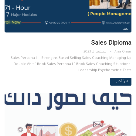
الكتب
Sales Diploma
سبتمبر 5, 2023
Sales Persona I, II Strengths Based Selling Sales Coaching Managing Up
Double Visit “ Book Sales Persona I “ Book Sales Coaching Situational
Leadership Psychometric Tests
اقرأ أكثر...