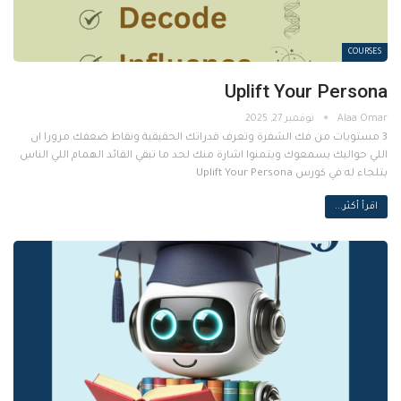
COURSES
Uplift Your Persona
نوفمبر 27, 2025
3 مستويات من فك الشفرة وتعرف قدراتك الحقيقية ونقاط ضعفك مرورا ان
اللي حواليك يسمعوك ويتمنوا اشارة منك لحد ما تبقي القائد الهمام اللي الناس
بتلجاء له في كورس Uplift Your Persona
اقرأ أكثر...