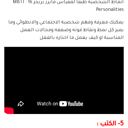
انماط الشخصية طبقا لمقياس مايرز بريجز MBTI : 16
Personalities
يمكنك معرفة وفهم شخصية الاجتماعي والانطوائي وما
يميز كل نمط ونقاط قوته وضعفه ومجالات العمل
المناسبة او كيف يعمل ما اختاره بالفغل
5- الكتب :