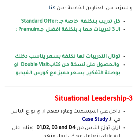
و للمزيد من العناوين القادمة : من
هنا
كل تدريب بـتكلفة خاصة جـ :Standard Of
fer
الـ 3 تدريبات معا بـ بتكلفة افضل جـPremuim :
توتال التدريبات لها تكلفة بسعر يناسب دخلك
والحصول على نسخة من كتابDouble Visit او
بوصلة التفكير بسعر مميز مع كورس الفيديو
Situational Leadership
3-
داخل علي اسيسمنت وعاوز تفهم ازاي توزع الناس
في الـ
Case Study
ازاي توزع الناس من
D1,D2, D3 and D4
وبناءا على
ايه وازاي تتعامل مع كل ليفل منهم