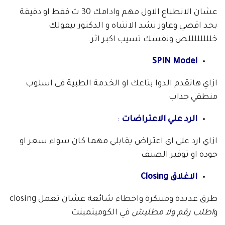
عشان الانطباع الاول مهم وادامك 30 ث فقط او دقيقة
بحد اقصي وعاوز تشد الانتباه و الدكتور بيقولك
خللللللللص ونفسك تسيب اكبر اثر.
SPIN Model
ازاي هاتقدم الدوا بتاعك او الخدمة الطبية فى اسلوب
منطقي جذاب
الرد علي الاعتراضات
:
ازاي ارد على اي اعتراض يقابلي مهما كان سواء سعر او
جودة او توفير الصنف
الاغلاق Closing
طرق عديدة ومبتكرة واخطاء شائعة عشان تعمل closing
و
اطلب رقم ولا مطلبش
في الكوميتمينت