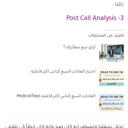
ثالثا :
3- Post Call Analysis
المزيد من المشاركات
ازاي تبيع شطارتك ؟
اختبار العادات السبع للناس اكثر فاعلية
العادات السبع للناس اكثر فاعلية Medical Reps
نحلل شغلنا ونشوف ايه كان صح وايه كان خطأ كي نتلافى