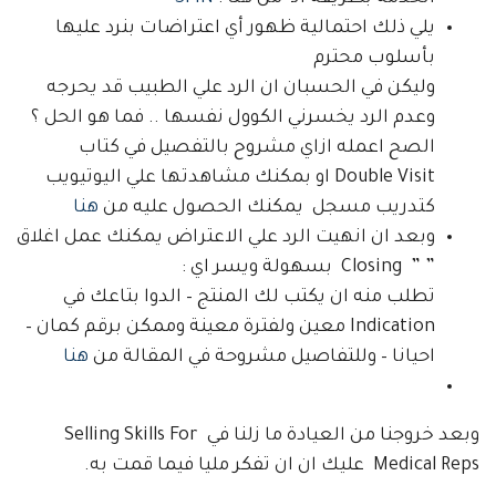
يلي ذلك احتمالية ظهور أي اعتراضات بنرد عليها
بأسلوب محترم
وليكن في الحسبان ان الرد علي الطبيب قد يحرجه
وعدم الرد يخسرني الكوول نفسها .. فما هو الحل ؟
الصح اعمله ازاي مشروح بالتفصيل في كتاب
Double Visit او بمكنك مشاهدتها علي اليوتيويب
كتدريب مسجل يمكنك الحصول عليه من
هنا
وبعد ان انهيت الرد علي الاعتراض يمكنك عمل اغلاق
” ” Closing بسهولة ويسر اي :
تطلب منه ان يكتب لك المنتج – الدوا بتاعك في
Indication معين ولفترة معينة وممكن برقم كمان –
احيانا – وللتفاصيل مشروحة في المقالة من
هنا
وبعد خروجنا من العيادة ما زلنا في Selling Skills For
Medical Reps عليك ان ان تفكر مليا فيما قمت به.