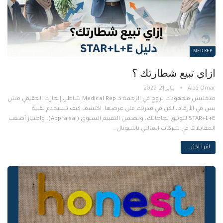
MED REP
ازاي تبيع شطارتك ؟
يناير 21, 2026
متخليش مجهودك يروح في الزحمة كـ Medical Rep شاطر، إنجازك الحقيقي مش
بس في الأرقام، لكن في قدرتك على عرضها. اكتشف كيف تستخدم تقنية
STAR+L+E لتوثيق نجاحاتك، وتضمن التقييم السنوي (Appraisal)، واجتياز أصعب
المقابلات في شركات المالتي ناشيونال…
اقرأ أكثر...