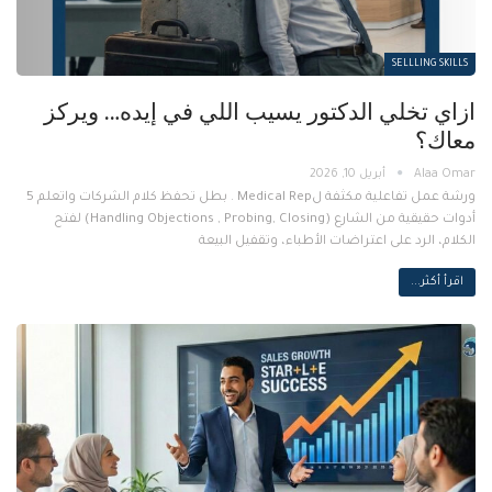
SELLLING SKILLS
ازاي تخلي الدكتور يسيب اللي في إيده… ويركز
معاك؟
أبريل 10, 2026
ورشة عمل تفاعلية مكثفة لMedical Rep . بطل تحفظ كلام الشركات واتعلم 5
أدوات حقيقية من الشارع (Handling Objections , Probing, Closing) لفتح
الكلام، الرد على اعتراضات الأطباء، وتقفيل البيعة
اقرأ أكثر...