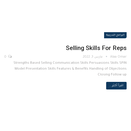
البرامج التدريبية
Selling Skills For Reps
مارس 3, 2022
0
Strengths Based Selling Communication Skills Persuasions Skills SPIN
Model Presentation Skills Features & Benefits Handling of Objections
Closing Follow up
اقرأ أكثر...