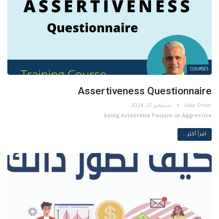
COURSES
Assertiveness Questionnaire
سبتمبر 22, 2024
being Asseeritive Passive or Aggressive
اقرأ أكثر...