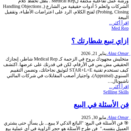
ورشة عمل تفاعلية مكثفة لMedical Rep . بطل تحفظ كلام
الشركات واتعلم 5 أدوات حقيقية من الشارع (Handling Objections ,
Probing, Closing) لفتح الكلام، الرد على اعتراضات الأطباء، وتقفيل
البيعة
اقرأ أكثر...
Med Rep
ازاي تبيع شطارتك ؟
يناير 21, 2026
متخليش مجهودك يروح في الزحمة كـ Medical Rep شاطر، إنجازك
الحقيقي مش بس في الأرقام، لكن في قدرتك على عرضها. اكتشف
كيف تستخدم تقنية STAR+L+E لتوثيق نجاحاتك، وتضمن التقييم
السنوي (Appraisal)، واجتياز أصعب المقابلات في شركات المالتي
ناشيونال…
اقرأ أكثر...
Sellling Skills
فن الأسئلة في البيع
مايو 30, 2025
🎯 فن الأسئلة في البيع: "البائع الذكي لا يبيع... بل يسأل حتى يشتري
العميل بنفسه." فن طرح الأسئلة هو حجر الزاوية في أي عملية بيع