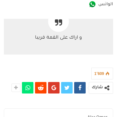
الواتس
و اراك على القمة قريبا
1٬609
شارك