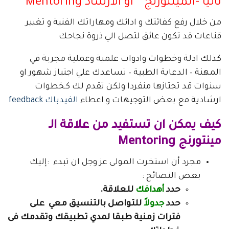
ثانيا -المينتورنج ” او الارشاد Mentoring
من خلال رفع كفائتك و ادائك ومهاراتك الفنية و تغيير
قناعات قد تكون عائق لتصل الي ذروة نجاحك
كذلك ادلة وخطوات وادوات علمية وعملية مجربة في
المهنة – الدعاية الطبية – تساعدك علي اجتياز شهور او
سنوات قد تجتازها منفردا ولكن تقدم لك كـخطوات
ارشادية مع بعض التوجيهات و اعطاء
الفيدباك feedback
كيف يمكن ان تستفيد من علاقة الـ
مينتورنج Mentoring
مجرد أن استخرت المولى عز وجل ان تبدء :إليك
بعض النصائح :
حدد
أهدافك
للعلاقة.
حدد
جدولاً
للتواصل بالتنسيق معي على
فترات زمنية طبقا لمدي تطبيقك وتقدمك فى