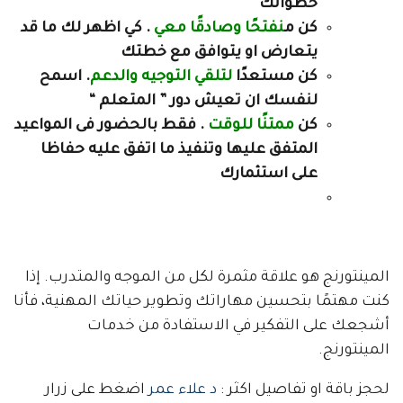
خطواتك
كن م
نفتحًا وصادقًا معي
. كي اظهر لك ما قد
يتعارض او يتوافق مع خطتك
كن مستعدًا
لتلقي التوجيه والدعم
. اسمح
لنفسك ان تعيش دور ” المتعلم “
كن
ممتنًا للوقت
. فقط بالحضور فى المواعيد
المتفق عليها وتنفيذ ما اتفق عليه حفاظا
على استثمارك
المينتورنج هو علاقة مثمرة لكل من الموجه والمتدرب. إذا
كنت مهتمًا بتحسين مهاراتك وتطوير حياتك المهنية، فأنا
أشجعك على التفكير في الاستفادة من خدمات
المينتورنج.
لحجز باقة او تفاصيل اكثر :
د علاء عمر
اضغط على زرار