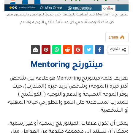
مينتورنج Mentoring حدد أهدافك للعلاقة. حدد جدولاً للتواصل بالتنسيق معي
كن منفتحًا وصادقًا معي كن مستعدًا لتلقي التوجيه والدعم.
1٬609
شارك
مينتورنج Mentoring
تعريف كلمة مينتورنج Mentoring هو علاقة بين شخص
أكثر خبرة (الموجه) وشخص يريد خبرة (المتدرب)، حيث
يوفر الموجه النصيحة والدعم والتوجيه ( الكوتشنج )
للمتدرب لمساعدته على النمو والتطور في حياته المهنية
أو الشخصية.
يمكن أن تكون علاقات المينتورينج رسمية أو غير رسمية،
ويمكن أن تستند إلى مجموعة متنوعة من العوامل، مثل